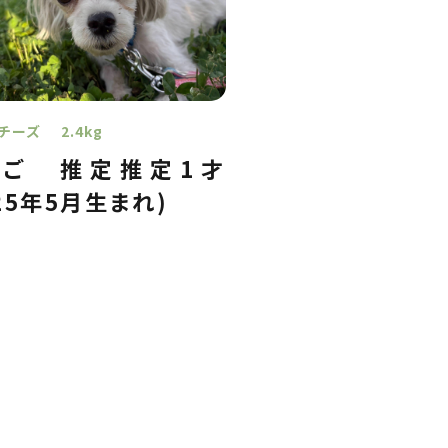
チーズ
2.4kg
んご
推定推定1才
025年5月生まれ)