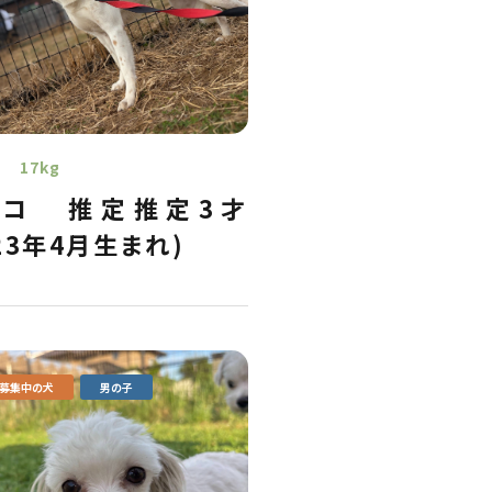
17kg
ンコ
推定推定3才
023年4月生まれ)
募集中の犬
男の子