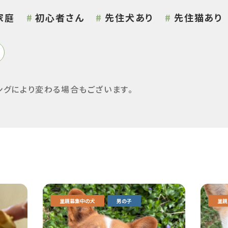
家庭
初心者さん
先住犬あり
先住猫あり
ングにより変わる場合もございます。
里親募集中の犬
男の子
里親