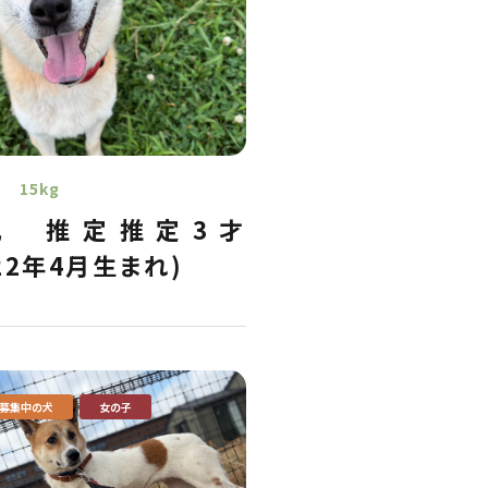
15kg
丸
推定推定3才
022年4月生まれ)
募集中の犬
女の子