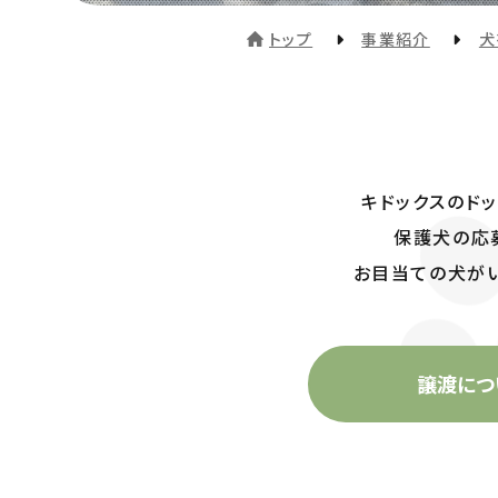
トップ
事業紹介
犬
キドックスのド
保護犬の応
お目当ての犬が
譲渡につ