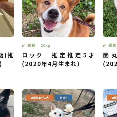
雑種
20kg
雑種
歳(推
ロック
推定推定5才
蘭
)
(2020年4月生まれ)
(2
里親募集中の犬
男の子
里親