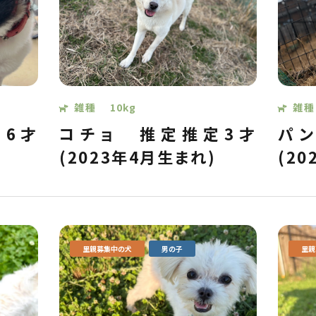
雑種
10kg
雑種
6才
コチョ
推定推定3才
パ
(2023年4月生まれ)
(2
里親募集中の犬
男の子
里親