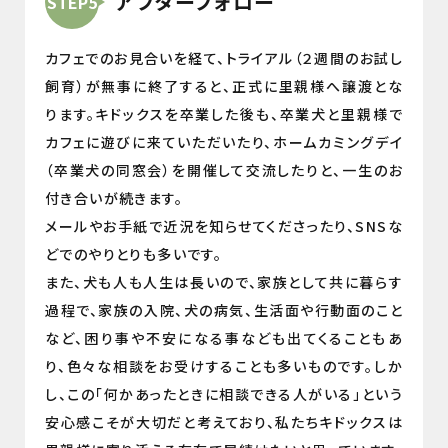
アフターフォロー
STEP5
カフェでのお見合いを経て、トライアル（２週間のお試し
飼育）が無事に終了すると、正式に里親様へ譲渡とな
ります。キドックスを卒業した後も、卒業犬と里親様で
カフェに遊びに来ていただいたり、ホームカミングデイ
（卒業犬の同窓会）を開催して交流したりと、一生のお
付き合いが続きます。
メールやお手紙で近況を知らせてくださったり、SNSな
どでのやりとりも多いです。
また、犬も人も人生は長いので、家族として共に暮らす
過程で、家族の入院、犬の病気、生活面や行動面のこと
など、困り事や不安になる事なども出てくることもあ
り、色々な相談をお受けすることも多いものです。しか
し、この「何かあったときに相談できる人がいる」という
安心感こそが大切だと考えており、私たちキドックスは