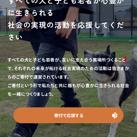
すべての犬と子ども若者が心豊か
に生きられる
社会の実現の活動を応援してくだ
さい
すべての犬と子ども若者が、互いに支え合う居場所つくること
で、
それぞれの未来が拓ける社会実現のための活動は皆さまか
らのご寄付で運営されています。
ご寄付という形で私たちと共に誰もが心豊かに生きられる社会
を一緒につくりましょう。
寄付で応援する