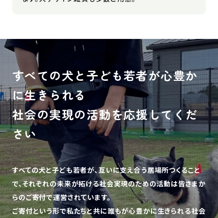
すべての犬と子ども若者が心豊か
に生きられる
社会の実現の活動を応援してくだ
さい
すべての犬と子ども若者が、互いに支え合う居場所つくること
で、
それぞれの未来が拓ける社会実現のための活動は皆さまか
らのご寄付で運営されています。
ご寄付という形で私たちと共に誰もが心豊かに生きられる社会