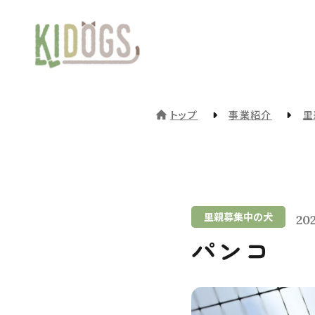
トップ
事業紹介
里
里親募集中の犬
202
パンコ