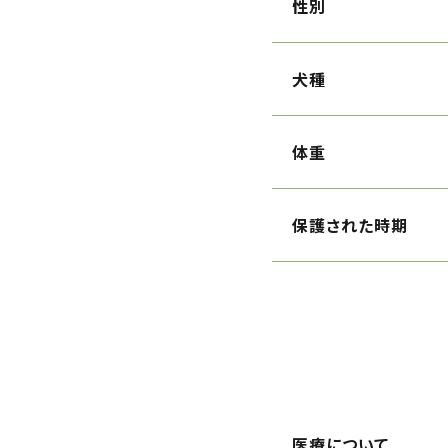
性別
犬種
体重
保護された時期
医療について