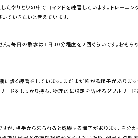
通したやりとりの中でコマンドを練習しています。トレーニン
築いていきたいと考えています。
せん。毎日の散歩は１日30分程度を２回ぐらいです。おもち
緒に歩く練習をしています。まだまだ怖がる様子があります
。リードをしっかり持ち、物理的に脱走を防げるダブルリード
すが、相手から来られると威嚇する様子があります。自分から
時点では他犬との接触経験が多くはないため、他犬への態