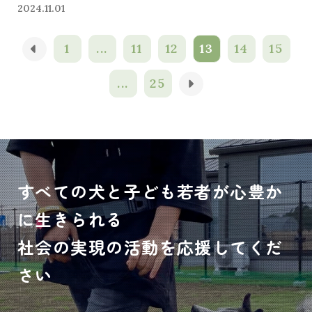
2024.11.01
1
...
11
12
13
14
15
...
25
すべての犬と子ども若者が心豊か
に生きられる
社会の実現の活動を応援してくだ
さい