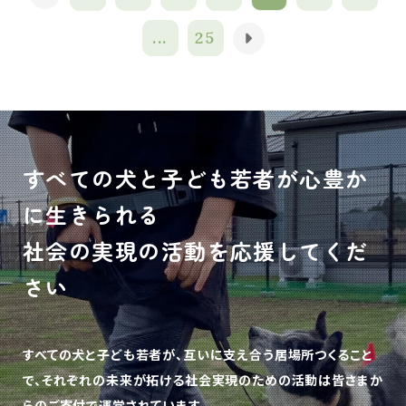
...
25
すべての犬と子ども若者が心豊か
に生きられる
社会の実現の活動を応援してくだ
さい
すべての犬と子ども若者が、互いに支え合う居場所つくること
で、
それぞれの未来が拓ける社会実現のための活動は皆さまか
らのご寄付で運営されています。