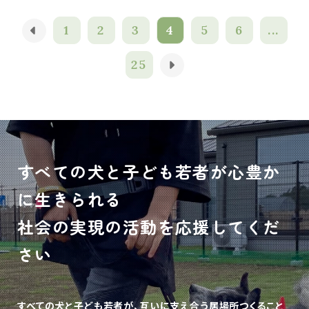
1
2
3
4
5
6
...
25
すべての犬と子ども若者が心豊か
に生きられる
社会の実現の活動を応援してくだ
さい
すべての犬と子ども若者が、互いに支え合う居場所つくること