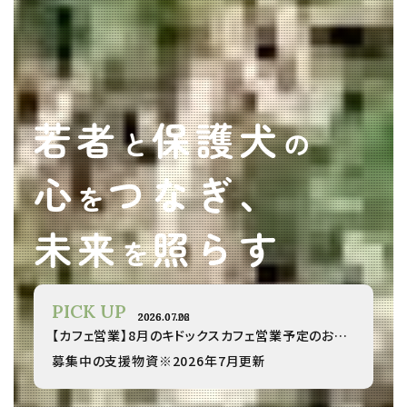
若者
保護犬
と
の
心
つなぎ、
を
未来
照らす
を
PICK UP
2026.07.26
2026.07.02
【カフェ営業】8月のキドックスカフェ営業予定のお知らせ
募集中の支援物資※2026年7月更新