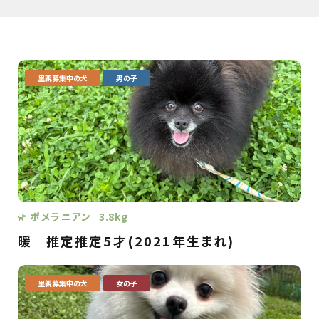
里親募集中の犬
男の子
ポメラニアン
3.8kg
暖
推定推定5才(2021年生まれ)
里親募集中の犬
女の子