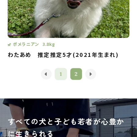
ポメラニアン
3.8kg
わたあめ
推定推定5才(2021年生まれ)
1
2
すべての犬と子ども若者が心豊か
に生きられる