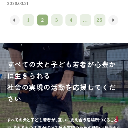
2026.03.31
1
2
3
4
...
25
すべての犬と子ども若者が心豊か
に生きられる
社会の実現の活動を応援してくだ
さい
すべての犬と子ども若者が、互いに支え合う居場所つくること
で、
それぞれの未来が拓ける社会実現のための活動は皆さまか