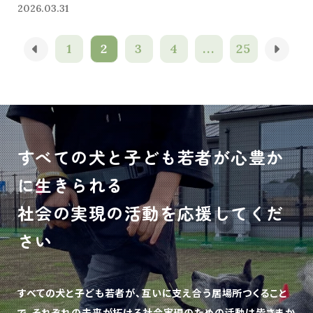
2026.03.31
1
2
3
4
...
25
すべての犬と子ども若者が心豊か
に生きられる
社会の実現の活動を応援してくだ
さい
すべての犬と子ども若者が、互いに支え合う居場所つくること
で、
それぞれの未来が拓ける社会実現のための活動は皆さまか