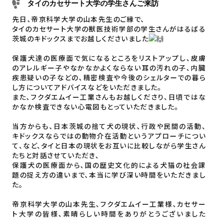
タイのカセサート大学の学生さんご来訪
先日、帝京科学大学の山本先生のご縁で、
タイのカセサート大学の獣医技術学部の学生さんがはるばる
茨城のキドックスまでお越しくださいました
保護犬達の医療面で気になるところをリストアップし、皮膚
のアレルギー子やなかなかよくならない耳の汚れの子、内臓
疾患疑いの子などの、精密検査や今後のシェルターでの暮ら
し方についてアドバイスなどをいただきました。
また、フクダエムイー工業さんもお越しくださり、日頃ではな
かなか検査できない心電図もとっていただきました。
当方からも、日本茨城の捨て犬の現状、行政や民間の活動、
キドックスならではの動物介在活動というアプローチについ
て、など、タイと日本の現状をお互いに比較しながら学生さん
たちと対話させていただき、
保護犬の医療面から、国の歴史文化的による犬猫の社会課
題の捉え方の違いまで、本当に学び深い時間をいただきまし
た。
帝京科学大学の山本先生、フクダエムイー工業様、カセサー
ト大学の皆様、素晴らしい時間をありがとうございました