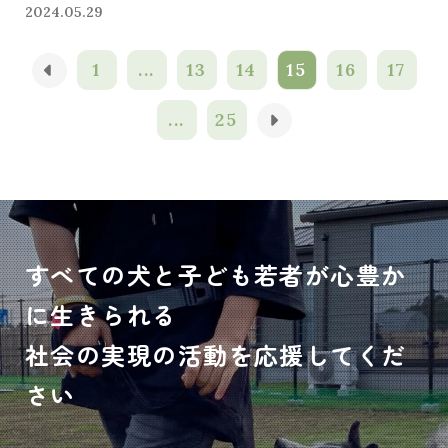
2024.05.29
1
...
13
14
15
16
17
...
25
すべての犬と子ども若者が心豊か
に生きられる
社会の実現の活動を応援してくだ
さい