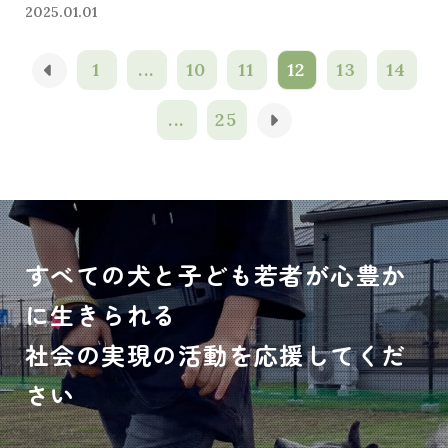
2025.01.01
1
...
10
11
12
13
14
...
25
すべての犬と子ども若者が心豊か
に生きられる
社会の実現の活動を応援してくだ
さい