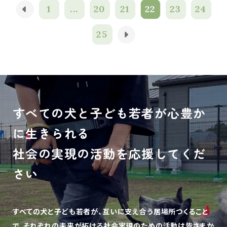
1
...
20
21
22
23
24
25
すべての犬と子ども若者が心豊か
に生きられる
社会の実現の活動を応援してくだ
さい
すべての犬と子ども若者が、互いに支え合う居場所つくること
で、
それぞれの未来が拓ける社会実現のための活動は皆さまか