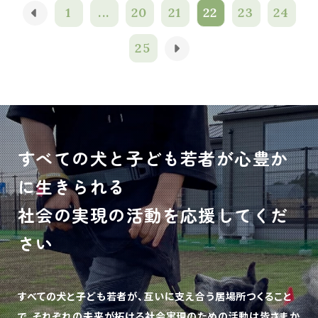
1
...
20
21
22
23
24
25
すべての犬と子ども若者が心豊か
に生きられる
社会の実現の活動を応援してくだ
さい
すべての犬と子ども若者が、互いに支え合う居場所つくること
で、
それぞれの未来が拓ける社会実現のための活動は皆さまか