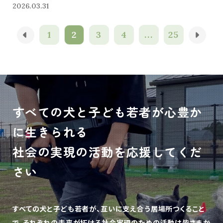
2026.03.31
1
2
3
4
...
25
すべての犬と子ども若者が心豊か
に生きられる
社会の実現の活動を応援してくだ
さい
すべての犬と子ども若者が、互いに支え合う居場所つくること
で、
それぞれの未来が拓ける社会実現のための活動は皆さまか