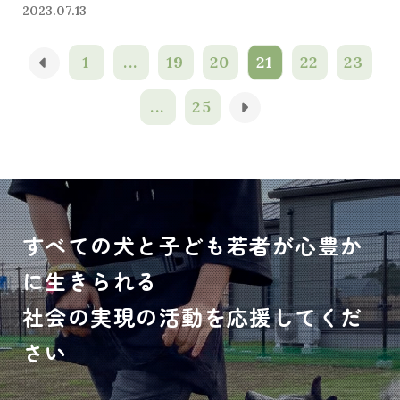
2023.07.13
1
...
19
20
21
22
23
...
25
すべての犬と子ども若者が心豊か
に生きられる
社会の実現の活動を応援してくだ
さい