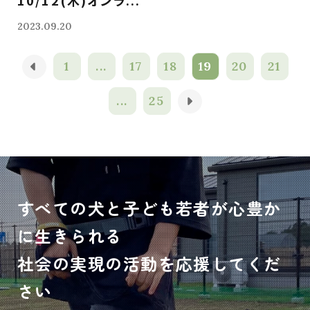
10/12(木)オンラ...
2023.09.20
1
...
17
18
19
20
21
...
25
すべての犬と子ども若者が心豊か
に生きられる
社会の実現の活動を応援してくだ
さい