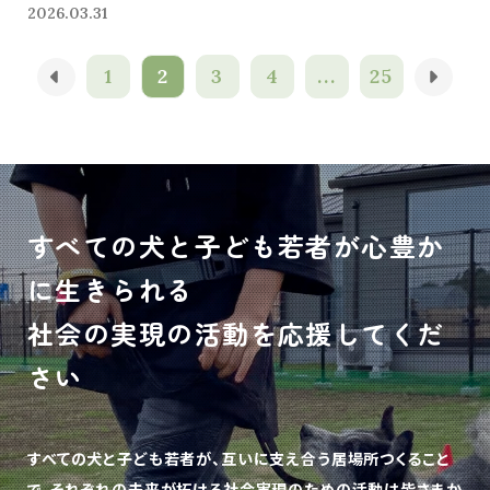
2026.03.31
1
2
3
4
...
25
すべての犬と子ども若者が心豊か
に生きられる
社会の実現の活動を応援してくだ
さい
すべての犬と子ども若者が、互いに支え合う居場所つくること
で、
それぞれの未来が拓ける社会実現のための活動は皆さまか