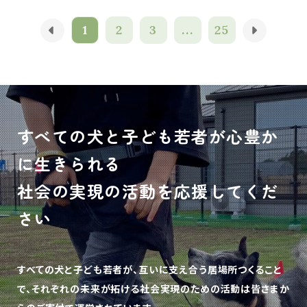
1
2
3
...
25
すべての犬と子ども若者が心豊か
に生きられる
社会の実現の活動を応援してくだ
さい
すべての犬と子ども若者が、互いに支え合う居場所つくること
で、
それぞれの未来が拓ける社会実現のための活動は皆さまか