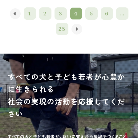
1
2
3
4
5
6
...
25
すべての犬と子ども若者が心豊か
に生きられる
社会の実現の活動を応援してくだ
さい
すべての犬と子ども若者が、互いに支え合う居場所つくること