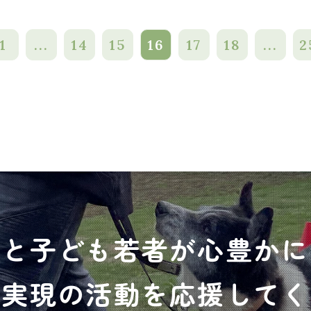
1
...
14
15
16
17
18
...
2
犬と子ども若者が心豊かに
の実現の活動を応援してく