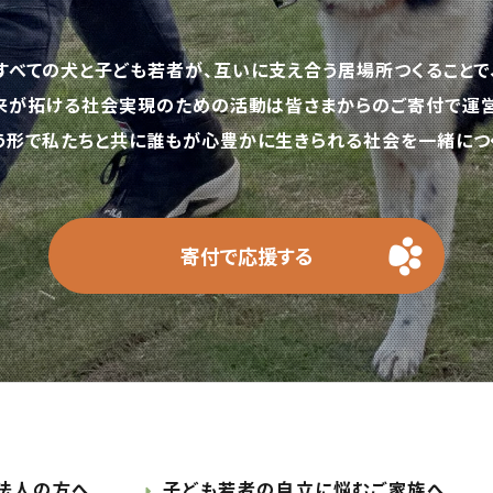
すべての犬と子ども若者が、互いに支え合う居場所つくることで
来が拓ける社会実現のための活動は皆さまからのご寄付で運営
う形で私たちと共に誰もが心豊かに生きられる社会を一緒につく
寄付で応援する
法人の方へ
子ども若者の自立に悩むご家族へ