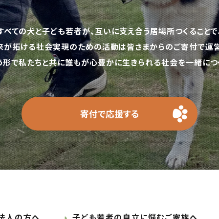
すべての犬と子ども若者が、互いに支え合う居場所つくることで
来が拓ける社会実現のための活動は皆さまからのご寄付で運営
う形で私たちと共に誰もが心豊かに生きられる社会を一緒につく
寄付で応援する
法人の方へ
子ども若者の自立に悩むご家族へ