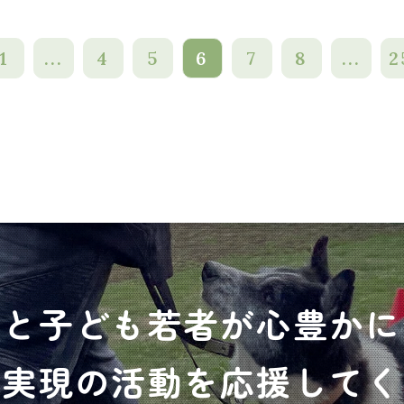
1
...
4
5
6
7
8
...
2
犬と子ども若者が心豊かに
の実現の活動を応援してく