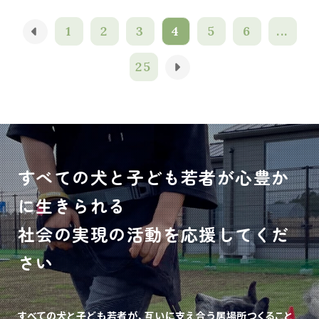
1
2
3
4
5
6
...
25
すべての犬と子ども若者が心豊か
に生きられる
社会の実現の活動を応援してくだ
さい
すべての犬と子ども若者が、互いに支え合う居場所つくること