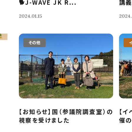
🐕J-WAVE JK R...
講
2024.01.15
2024.
その他
【お知らせ】国（参議院調査室）の
【イ
視察を受けました
催の