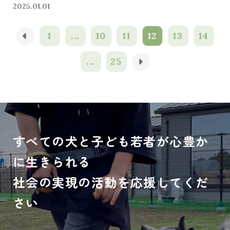
2025.01.01
1
...
10
11
12
13
14
...
25
すべての犬と子ども若者が心豊か
に生きられる
社会の実現の活動を応援してくだ
さい