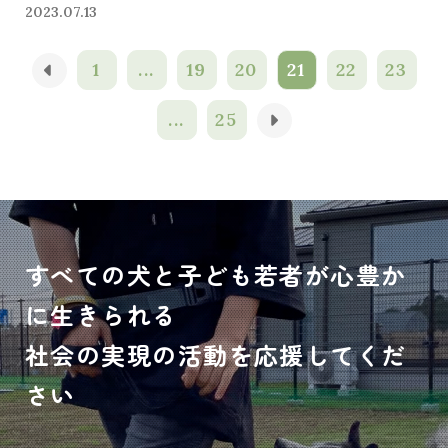
2023.07.13
1
...
19
20
21
22
23
...
25
すべての犬と子ども若者が心豊か
に生きられる
社会の実現の活動を応援してくだ
さい