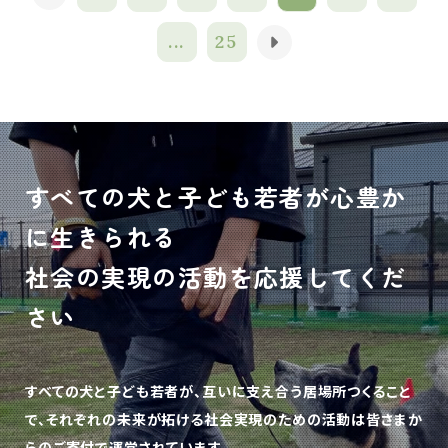
...
25
すべての犬と子ども若者が心豊か
に生きられる
社会の実現の活動を応援してくだ
さい
すべての犬と子ども若者が、互いに支え合う居場所つくること
で、
それぞれの未来が拓ける社会実現のための活動は皆さまか
らのご寄付で運営されています。