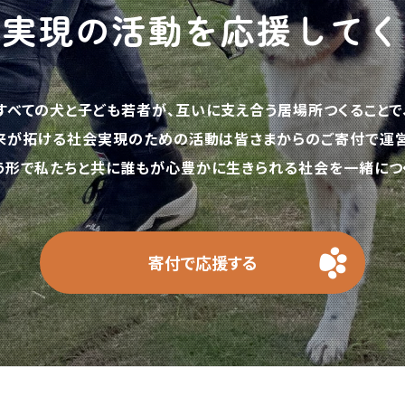
の実現の活動を応援してく
すべての犬と子ども若者が、互いに支え合う居場所つくることで
来が拓ける社会実現のための活動は皆さまからのご寄付で運営
う形で私たちと共に誰もが心豊かに生きられる社会を一緒につく
寄付で応援する