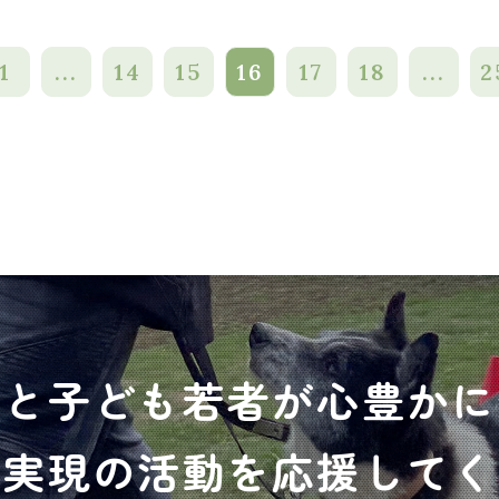
1
...
14
15
16
17
18
...
2
犬と子ども若者が心豊かに
の実現の活動を応援してく