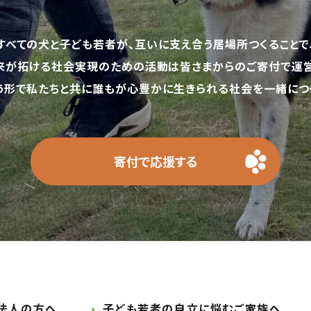
すべての犬と子ども若者が、互いに支え合う居場所つくることで
来が拓ける社会実現のための活動は皆さまからのご寄付で運営
う形で私たちと共に誰もが心豊かに生きられる社会を一緒につく
寄付で応援する
法人の方へ
子ども若者の自立に悩むご家族へ