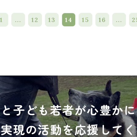
1
...
12
13
14
15
16
...
2
犬と子ども若者が心豊かに
の実現の活動を応援してく