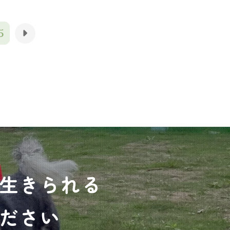
5
生きられる
ださい