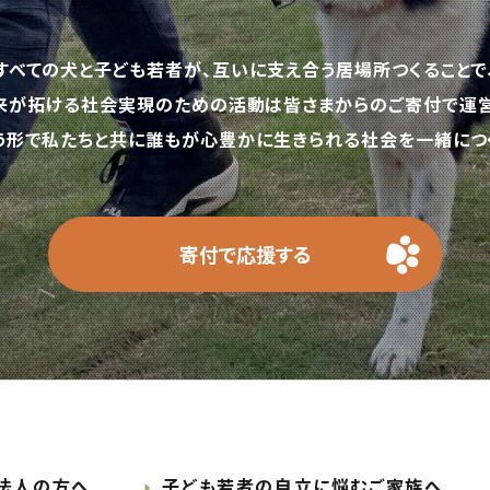
すべての犬と子ども若者が、互いに支え合う居場所つくることで
来が拓ける社会実現のための活動は皆さまからのご寄付で運営
う形で私たちと共に誰もが心豊かに生きられる社会を一緒につく
寄付で応援する
法人の方へ
子ども若者の自立に悩むご家族へ