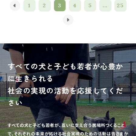
1
2
3
4
5
...
25
すべての犬と子ども若者が心豊か
に生きられる
社会の実現の活動を応援してくだ
さい
すべての犬と子ども若者が、互いに支え合う居場所つくること
で、
それぞれの未来が拓ける社会実現のための活動は皆さまか