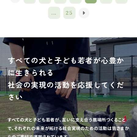
...
25
すべての犬と子ども若者が心豊か
に生きられる
社会の実現の活動を応援してくだ
さい
すべての犬と子ども若者が、互いに支え合う居場所つくること
で、
それぞれの未来が拓ける社会実現のための活動は皆さまか
らのご寄付で運営されています。