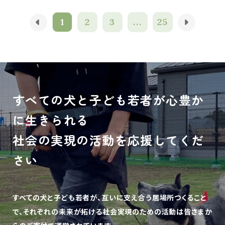
1
2
3
...
25
すべての犬と子ども若者が心豊か
に生きられる
社会の実現の活動を応援してくだ
さい
すべての犬と子ども若者が、互いに支え合う居場所つくること
で、
それぞれの未来が拓ける社会実現のための活動は皆さまか