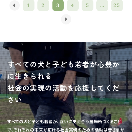
1
2
3
4
5
...
25
すべての犬と子ども若者が心豊か
に生きられる
社会の実現の活動を応援してくだ
さい
すべての犬と子ども若者が、互いに支え合う居場所つくること
で、
それぞれの未来が拓ける社会実現のための活動は皆さまか