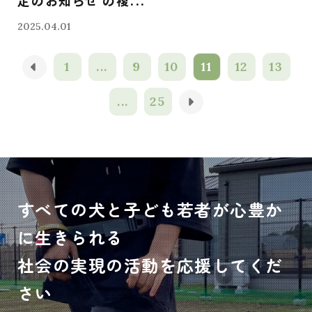
定のお知らせ の複...
2025.04.01
1
...
9
10
11
12
13
...
25
すべての犬と子ども若者が心豊か
に生きられる
社会の実現の活動を応援してくだ
さい