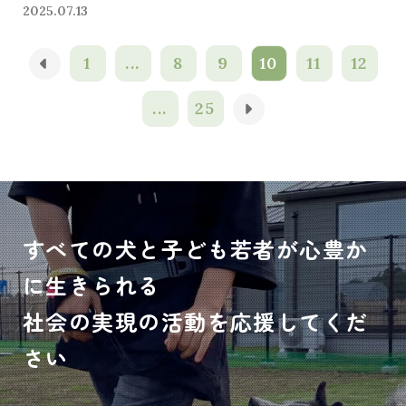
2025.07.13
1
...
8
9
10
11
12
...
25
すべての犬と子ども若者が心豊か
に生きられる
社会の実現の活動を応援してくだ
さい