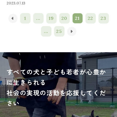
2023.07.13
1
...
19
20
21
22
23
...
25
すべての犬と子ども若者が心豊か
に生きられる
社会の実現の活動を応援してくだ
さい