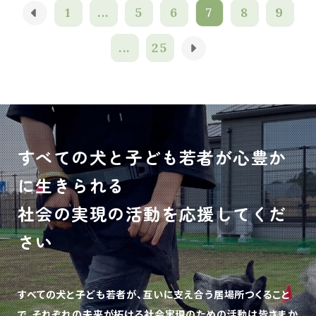
1
...
5
6
7
8
9
...
25
すべての犬と子ども若者が心豊か
に生きられる
社会の実現の活動を応援してくだ
さい
すべての犬と子ども若者が、互いに支え合う居場所つくること
で、
それぞれの未来が拓ける社会実現のための活動は皆さまか