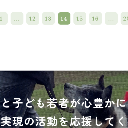
1
...
12
13
14
15
16
...
2
犬と子ども若者が心豊かに
の実現の活動を応援してく