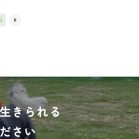
5
生きられる
ださい