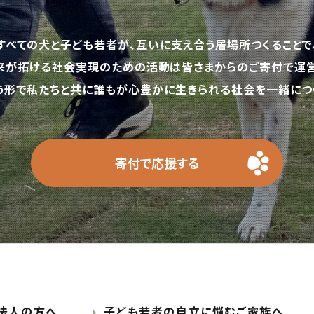
すべての犬と子ども若者が、互いに支え合う居場所つくることで
来が拓ける社会実現のための活動は皆さまからのご寄付で運営
う形で私たちと共に誰もが心豊かに生きられる社会を一緒につく
寄付で応援する
法人の方へ
子ども若者の自立に悩むご家族へ