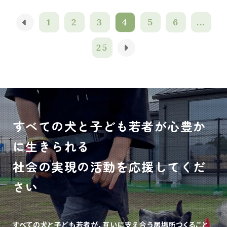
1
2
3
4
5
6
...
25
すべての犬と子ども若者が心豊か
に生きられる
社会の実現の活動を応援してくだ
さい
すべての犬と子ども若者が、互いに支え合う居場所つくること