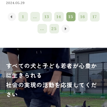
2024.05.29
1
...
13
14
15
16
17
...
25
すべての犬と子ども若者が心豊か
に生きられる
社会の実現の活動を応援してくだ
さい