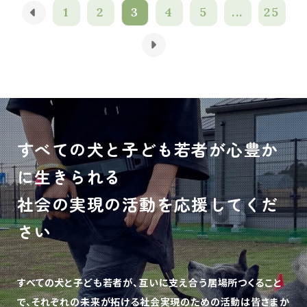
1
2
3
4
5
...
25
すべての犬と子ども若者が心豊か
に生きられる
社会の実現の活動を応援してくだ
さい
すべての犬と子ども若者が、互いに支え合う居場所つくること
で、
それぞれの未来が拓ける社会実現のための活動は皆さまか