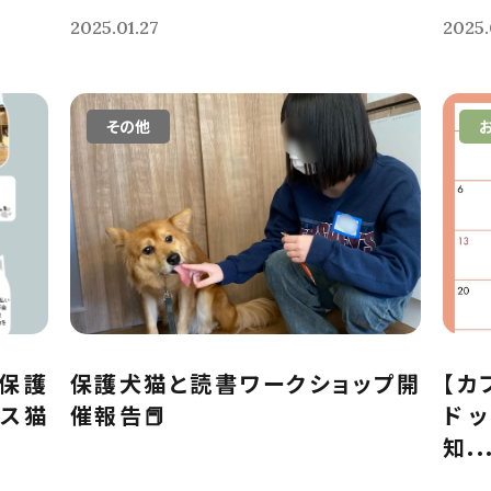
2025.01.27
2025.
その他
保護
保護犬猫と読書ワークショップ開
【カ
クス猫
催報告📕
ド
知..