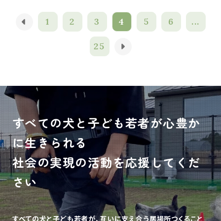
1
2
3
4
5
6
...
25
すべての犬と子ども若者が心豊か
に生きられる
社会の実現の活動を応援してくだ
さい
すべての犬と子ども若者が、互いに支え合う居場所つくること