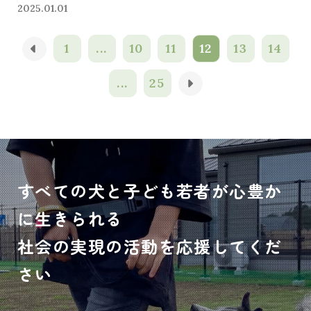
2025.01.01
1
...
10
11
12
13
14
...
25
すべての犬と子ども若者が心豊か
に生きられる
社会の実現の活動を応援してくだ
さい