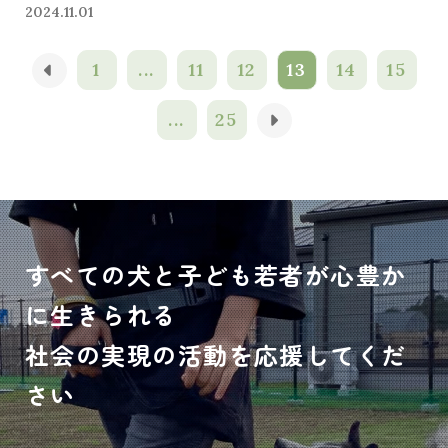
2024.11.01
1
...
11
12
13
14
15
...
25
すべての犬と子ども若者が心豊か
に生きられる
社会の実現の活動を応援してくだ
さい