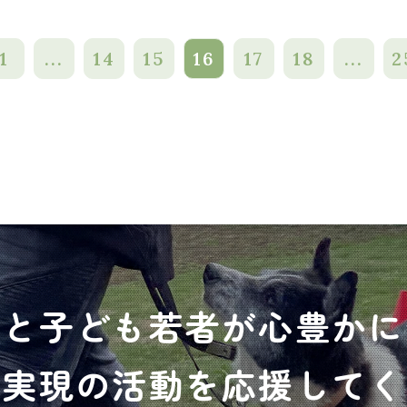
1
...
14
15
16
17
18
...
2
犬と子ども若者が心豊かに
の実現の活動を応援してく