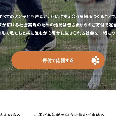
すべての犬と子ども若者が、互いに支え合う居場所つくることで
来が拓ける社会実現のための活動は皆さまからのご寄付で運営
う形で私たちと共に誰もが心豊かに生きられる社会を一緒につく
寄付で応援する
法人の方へ
子ども若者の自立に悩むご家族へ