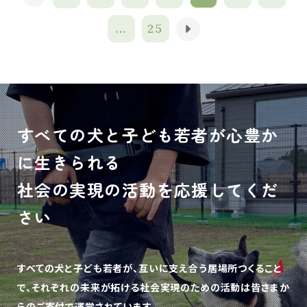
...
25
すべての犬と子ども若者が心豊か
に生きられる
社会の実現の活動を応援してくだ
さい
すべての犬と子ども若者が、互いに支え合う居場所つくること
で、
それぞれの未来が拓ける社会実現のための活動は皆さまか
らのご寄付で運営されています。